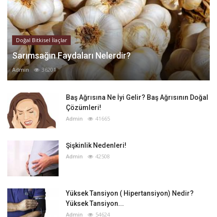
Doğal Bitkisel İlaçlar
Sarımsağın Faydaları Nelerdir?
Admin
36201
Baş Ağrısına Ne İyi Gelir? Baş Ağrısının Doğal
Çözümleri!
Admin
41665
Şişkinlik Nedenleri!
Admin
42508
Yüksek Tansiyon ( Hipertansiyon) Nedir?
Yüksek Tansiyon...
Admin
54624