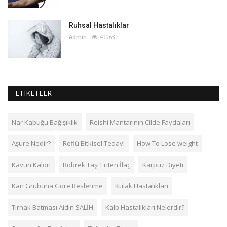
Ruhsal Hastalıklar
Admin
49063
ETIKETLER
Nar Kabuğu Bağışıklık
Reishi Mantarının Cilde Faydaları
Aşure Nedir?
Reflü Bitkisel Tedavi
How To Lose weight
Kavun Kalori
Böbrek Taşı Eriten İlaç
Karpuz Diyeti
Kan Grubuna Göre Beslenme
Kulak Hastalıkları
Tırnak Batması Aidin SALİH
Kalp Hastalıkları Nelerdir?