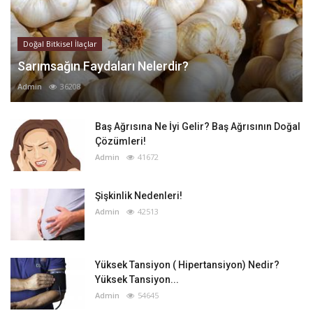
Doğal Bitkisel İlaçlar
Sarımsağın Faydaları Nelerdir?
Admin
36208
Baş Ağrısına Ne İyi Gelir? Baş Ağrısının Doğal
Çözümleri!
Admin
41672
Şişkinlik Nedenleri!
Admin
42513
Yüksek Tansiyon ( Hipertansiyon) Nedir?
Yüksek Tansiyon...
Admin
54645