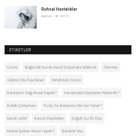
Ruhsal Hastalıklar
Admin
49070
ETIKETLER
Üzüm
Bağırsak Kurdu Nasıl Düşürülür Bitkisel
Obesity
Gebre Otu Faydaları
Hindistan Cevizi
Kantaron Yağı Nasıl Yapılır?
Hacamatın Faydaları Nelerdir?
Kulak Çınlaması
Tuzlu Su Banyosu Ne İşe Yarar?
tavuk yemi
Kavun Faydaları
Soğuk Su İle Duş
Nöbet Şekeri Nasıl Yapılır?
Bastırık Otu