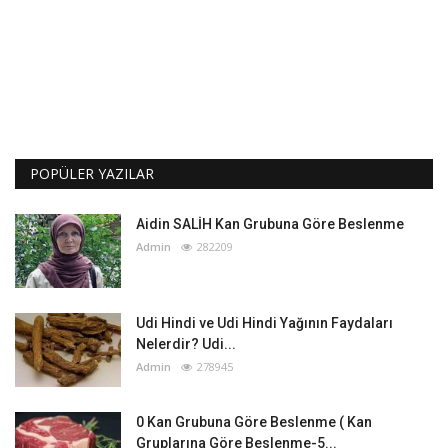
POPÜLER YAZILAR
Aidin SALİH Kan Grubuna Göre Beslenme
Admin
282209
Udi Hindi ve Udi Hindi Yağının Faydaları
Nelerdir? Udi...
Admin
278945
0 Kan Grubuna Göre Beslenme ( Kan
Gruplarına Göre Beslenme-5...