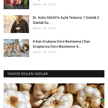
Admin
173000
Dr. Aidin SALİH'in Açlık Tedavisi 1 Günlük 3
Günlük Su...
Admin
140161
A Kan Grubuna Göre Beslenme ( Kan
Gruplarına Göre Beslenme-6...
Admin
130015
TAVSIYE EDILEN YAZILAR