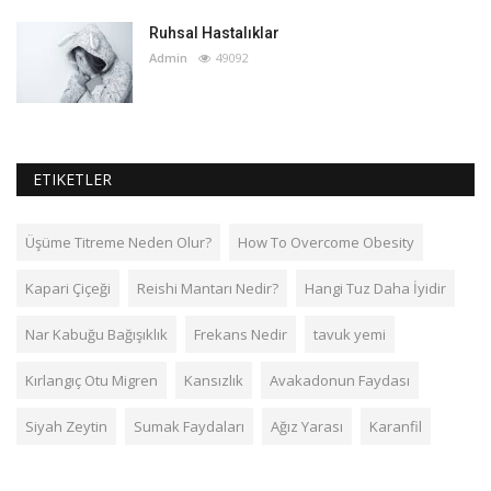
Ruhsal Hastalıklar
Admin
49092
ETIKETLER
Üşüme Titreme Neden Olur?
How To Overcome Obesity
Kapari Çiçeği
Reishi Mantarı Nedir?
Hangi Tuz Daha İyidir
Nar Kabuğu Bağışıklık
Frekans Nedir
tavuk yemi
Kırlangıç Otu Migren
Kansızlık
Avakadonun Faydası
Siyah Zeytin
Sumak Faydaları
Ağız Yarası
Karanfil