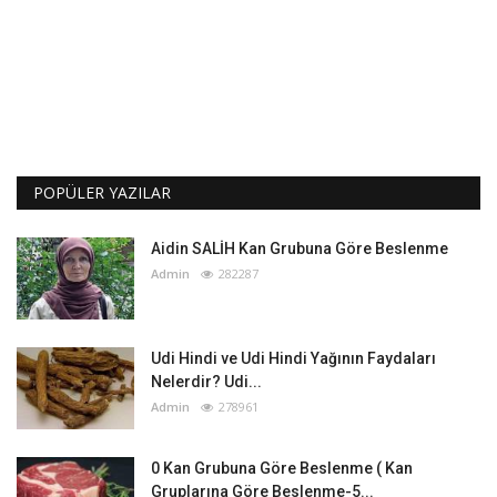
POPÜLER YAZILAR
Aidin SALİH Kan Grubuna Göre Beslenme
Admin
282287
Udi Hindi ve Udi Hindi Yağının Faydaları
Nelerdir? Udi...
Admin
278961
0 Kan Grubuna Göre Beslenme ( Kan
Gruplarına Göre Beslenme-5...