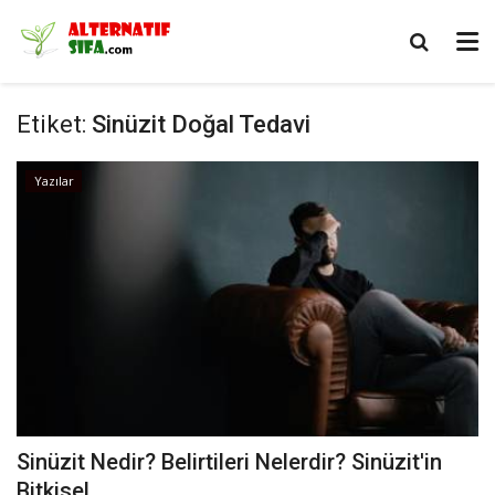
Etiket:
Sinüzit Doğal Tedavi
Yazılar
Sinüzit Nedir? Belirtileri Nelerdir? Sinüzit'in
Bitkisel...