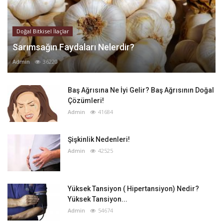
Doğal Bitkisel İlaçlar
Sarımsağın Faydaları Nelerdir?
Admin
36220
Baş Ağrısına Ne İyi Gelir? Baş Ağrısının Doğal
Çözümleri!
Admin
41684
Şişkinlik Nedenleri!
Admin
42525
Yüksek Tansiyon ( Hipertansiyon) Nedir?
Yüksek Tansiyon...
Admin
54674