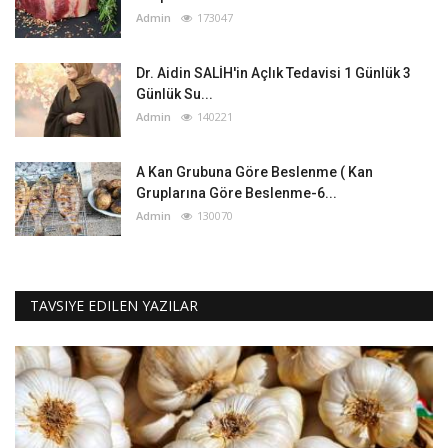
Admin
173047
Dr. Aidin SALİH'in Açlık Tedavisi 1 Günlük 3
Günlük Su...
Admin
140221
A Kan Grubuna Göre Beslenme ( Kan
Gruplarına Göre Beslenme-6...
Admin
130070
TAVSIYE EDILEN YAZILAR