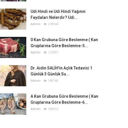
Udi Hindi ve Udi Hindi Yağının
Faydaları Nelerdir? Udi...
Admin
278944
0 Kan Grubuna Göre Beslenme ( Kan
Gruplarına Göre Beslenme-5...
Admin
172997
Dr. Aidin SALİH'in Açlık Tedavisi 1
Günlük 3 Günlük Su...
Admin
140160
A Kan Grubuna Göre Beslenme ( Kan
Gruplarına Göre Beslenme-6...
Admin
130013