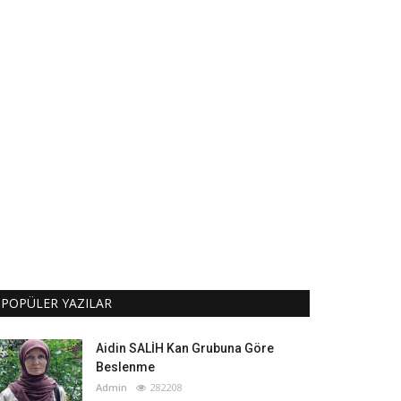
POPÜLER YAZILAR
Aidin SALİH Kan Grubuna Göre
Beslenme
Admin
282208