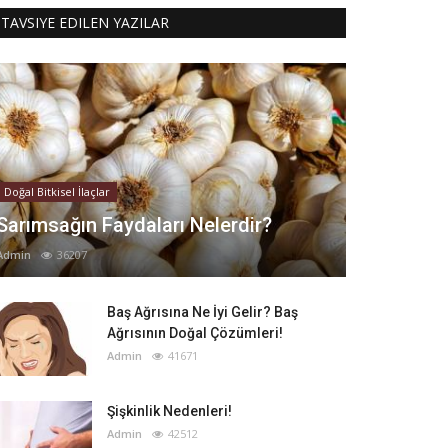
TAVSIYE EDILEN YAZILAR
Doğal Bitkisel İlaçlar
Sarımsağın Faydaları Nelerdir?
Admin
36207
Baş Ağrısına Ne İyi Gelir? Baş
Ağrısının Doğal Çözümleri!
Admin
41671
Şişkinlik Nedenleri!
Admin
42512