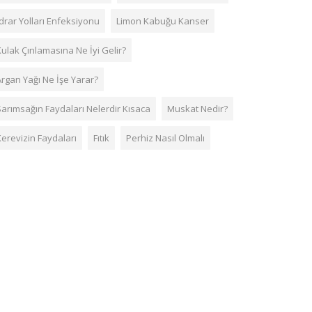
drar Yolları Enfeksiyonu
Limon Kabuğu Kanser
Kulak Çınlamasına Ne İyi Gelir?
Argan Yağı Ne İşe Yarar?
Sarımsağın Faydaları Nelerdir Kısaca
Muskat Nedir?
Kerevizin Faydaları
Fıtık
Perhiz Nasıl Olmalı