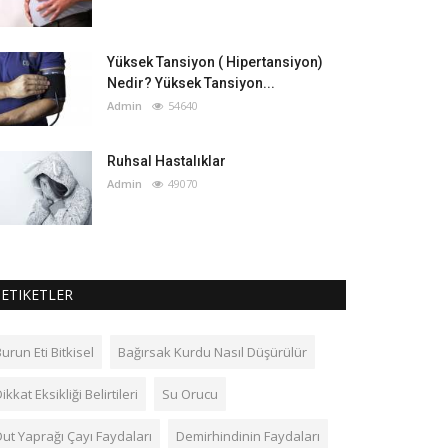
Yüksek Tansiyon ( Hipertansiyon)
Nedir? Yüksek Tansiyon...
Admin
54640
Ruhsal Hastalıklar
Admin
49070
ETIKETLER
urun Eti Bitkisel
Bağırsak Kurdu Nasıl Düşürülür
ikkat Eksikliği Belirtileri
Su Orucu
Dut Yaprağı Çayı Faydaları
Demirhindinin Faydaları