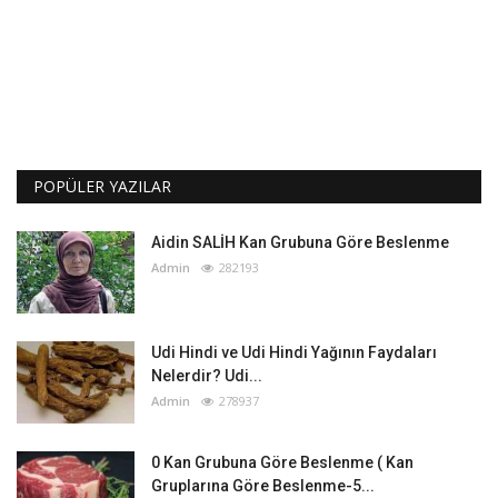
POPÜLER YAZILAR
Aidin SALİH Kan Grubuna Göre Beslenme
Admin
282193
Udi Hindi ve Udi Hindi Yağının Faydaları
Nelerdir? Udi...
Admin
278937
0 Kan Grubuna Göre Beslenme ( Kan
Gruplarına Göre Beslenme-5...