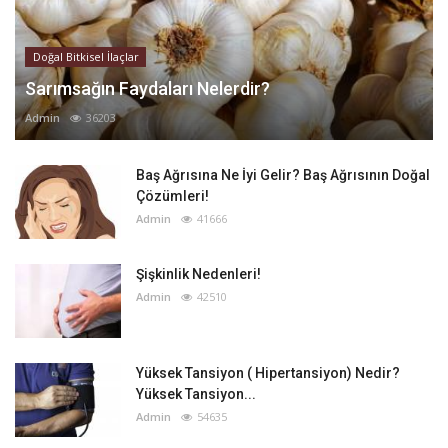
Doğal Bitkisel İlaçlar
Sarımsağın Faydaları Nelerdir?
Admin
36203
Baş Ağrısına Ne İyi Gelir? Baş Ağrısının Doğal
Çözümleri!
Admin
41666
Şişkinlik Nedenleri!
Admin
42510
Yüksek Tansiyon ( Hipertansiyon) Nedir?
Yüksek Tansiyon...
Admin
54635