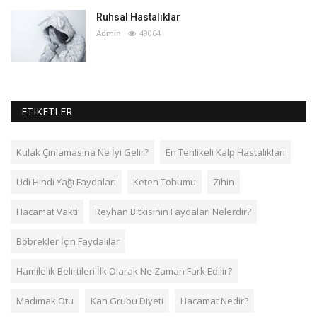
Ruhsal Hastalıklar
Admin
49064
ETIKETLER
Kulak Çınlamasına Ne İyi Gelir?
En Tehlikeli Kalp Hastalıkları
Udi Hindi Yağı Faydaları
Keten Tohumu
Zihin
Hacamat Vakti
Reyhan Bitkisinin Faydaları Nelerdir?
Böbrekler İçin Faydalılar
Hamilelik Belirtileri İlk Olarak Ne Zaman Fark Edilir?
Madımak Otu
Kan Grubu Diyeti
Hacamat Nedir?