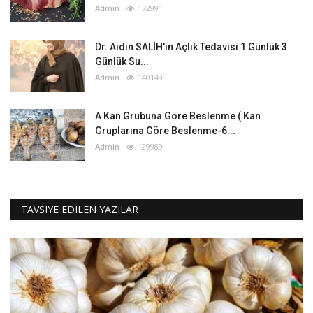
Admin
172991
Dr. Aidin SALİH'in Açlık Tedavisi 1 Günlük 3
Günlük Su...
Admin
140143
A Kan Grubuna Göre Beslenme ( Kan
Gruplarına Göre Beslenme-6...
Admin
129989
TAVSIYE EDILEN YAZILAR