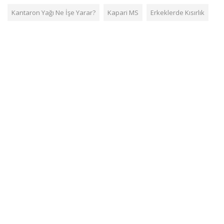
Kantaron Yağı Ne İşe Yarar?
Kapari MS
Erkeklerde Kısırlık