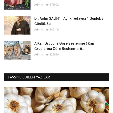
Admin
172992
Dr. Aidin SALİH'in Açlık Tedavisi 1 Günlük 3
Günlük Su...
Admin
140149
A Kan Grubuna Göre Beslenme ( Kan
Gruplarına Göre Beslenme-6...
Admin
129990
TAVSIYE EDILEN YAZILAR