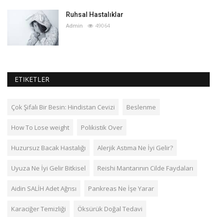
Ruhsal Hastalıklar
Admin
49064
ETIKETLER
Çok Şifalı Bir Besin: Hindistan Cevizi
Beslenme
How To Lose weight
Polikistik Over
Huzursuz Bacak Hastalığı
Alerjik Astıma Ne İyi Gelir?
Uyuza Ne İyi Gelir Bitkisel
Reishi Mantarının Cilde Faydaları
Aidin SALİH Adet Ağrısı
Pankreas Ne İşe Yarar
Karaciğer Temizliği
Öksürük Doğal Tedavi