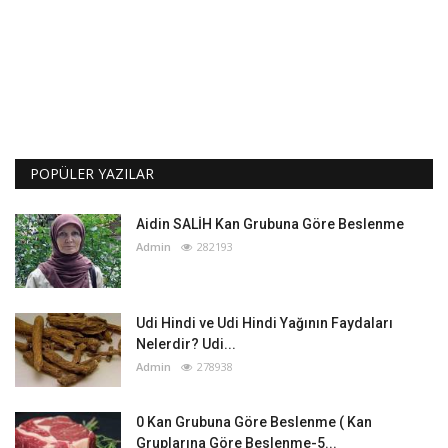
POPÜLER YAZILAR
Aidin SALİH Kan Grubuna Göre Beslenme
Admin
282193
Udi Hindi ve Udi Hindi Yağının Faydaları
Nelerdir? Udi...
Admin
278938
0 Kan Grubuna Göre Beslenme ( Kan
Gruplarına Göre Beslenme-5...