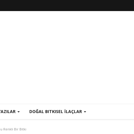
YAZILAR
DOĞAL BITKISEL İLAÇLAR
u Renkli Bir Bitki