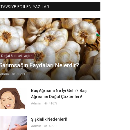
TAVSIYE EDILEN YAZILAR
Doğal Bitkisel İlaçlar
Sarımsağın Faydaları Nelerdir?
Admin
36211
Baş Ağrısına Ne İyi Gelir? Baş
Ağrısının Doğal Çözümleri!
Admin
41679
Şişkinlik Nedenleri!
Admin
42518