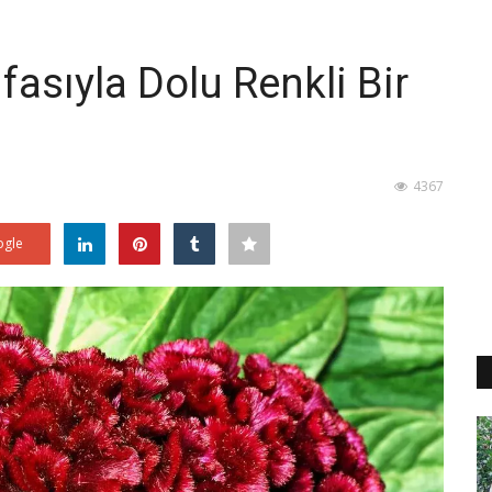
ifasıyla Dolu Renkli Bir
4367
gle