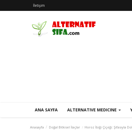
İletişim
ANA SAYFA
ALTERNATIVE MEDICINE
Anasayfa
Doğal Bitkisel İlaçlar
Horoz İbiği Çiçeği: Şifasıyla Dol