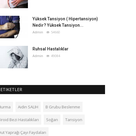
Yüksek Tansiyon ( Hipertansiyon)
Nedir? Yüksek Tansiyon...
Admin
54660
Ruhsal Hastalıklar
Admin
49084
ETIKETLER
Hurma
Aidin SALIH
B Grubu Beslenme
iroid Bezi Hastalıkları
Soğan
Tansiyon
Dut Yaprağı Çayı Faydaları