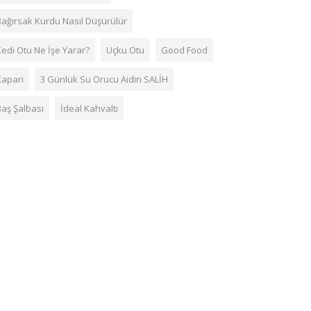
Bağırsak Kurdu Nasıl Düşürülür
Kedi Otu Ne İşe Yarar?
Uçku Otu
Good Food
Kapari
3 Günlük Su Orucu Aidin SALİH
Baş Şalbası
İdeal Kahvaltı