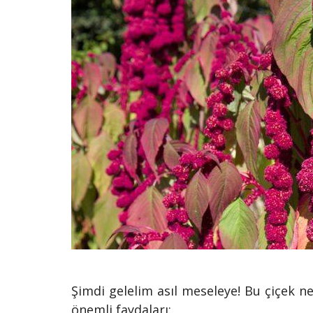
Şimdi gelelim asıl meseleye! Bu çiçek ne 
önemli faydaları: