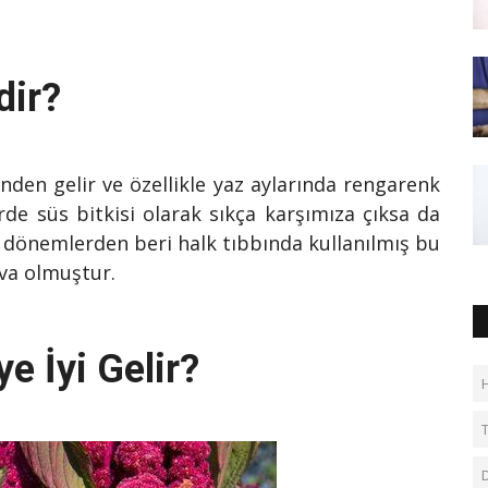
dir?
nden gelir ve özellikle yaz aylarında rengarenk
erde süs bitkisi olarak sıkça karşımıza çıksa da
Eski dönemlerden beri halk tıbbında kullanılmış bu
deva olmuştur.
e İyi Gelir?
T