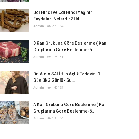
Udi Hindi ve Udi Hindi Yağının
Faydaları Nelerdir? Udi...
Admin
278954
0 Kan Grubuna Göre Beslenme ( Kan
Gruplarına Göre Beslenme-5...
Admin
173031
Dr. Aidin SALİH'in Açlık Tedavisi 1
Günlük 3 Günlük Su...
Admin
140189
A Kan Grubuna Göre Beslenme ( Kan
Gruplarına Göre Beslenme-6...
Admin
130044