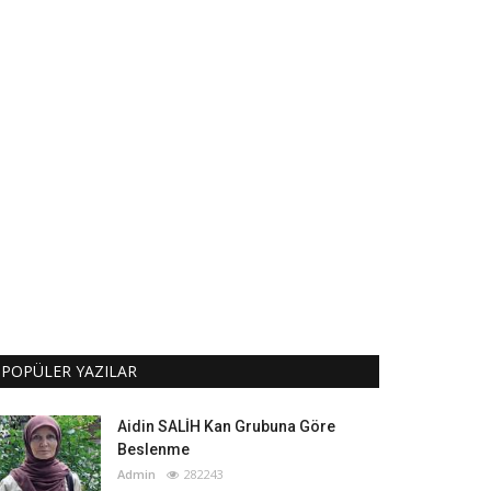
POPÜLER YAZILAR
Aidin SALİH Kan Grubuna Göre
Beslenme
Admin
282243