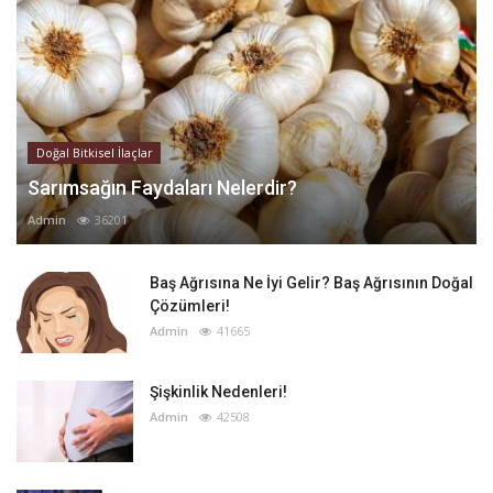
Doğal Bitkisel İlaçlar
Sarımsağın Faydaları Nelerdir?
Admin
36201
Baş Ağrısına Ne İyi Gelir? Baş Ağrısının Doğal
Çözümleri!
Admin
41665
Şişkinlik Nedenleri!
Admin
42508