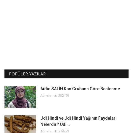
POPÜLER YAZILAR
Aidin SALİH Kan Grubuna Göre Beslenme
Admin
282179
Udi Hindi ve Udi Hindi Yağının Faydaları
Nelerdir? Udi...
Admin
278929