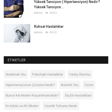
Yüksek Tansiyon ( Hipertansiyon) Nedir?
Yüksek Tansiyon...
Admin
54624
Ruhsal Hastalıklar
Admin
49063
ETIKETLER
Madımak Otu
Psikolojik Hastalıklar
Yanlış Oturma
Hipertansiyonun Çözümü Nedir?
Bastırık Otu
Üzüm
Burun Kılı Neden Koparılmamalıdır?
Diş Eti Hastalıkları
En Kilolu ve Fit Ülkeler
Üzerlik Tohumu Nedir