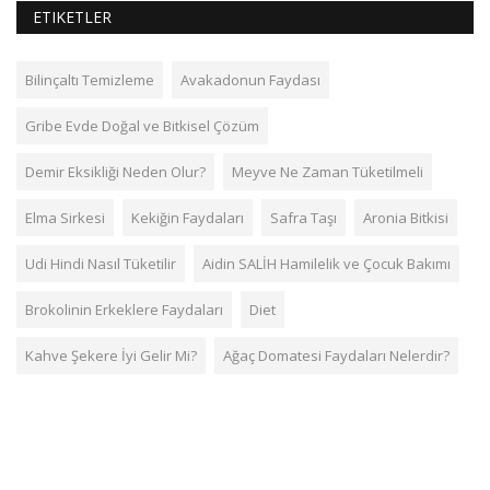
ETIKETLER
Bilinçaltı Temizleme
Avakadonun Faydası
Gribe Evde Doğal ve Bitkisel Çözüm
Demir Eksikliği Neden Olur?
Meyve Ne Zaman Tüketilmeli
Elma Sirkesi
Kekiğin Faydaları
Safra Taşı
Aronia Bitkisi
Udi Hindi Nasıl Tüketilir
Aidin SALİH Hamilelik ve Çocuk Bakımı
Brokolinin Erkeklere Faydaları
Diet
Kahve Şekere İyi Gelir Mi?
Ağaç Domatesi Faydaları Nelerdir?