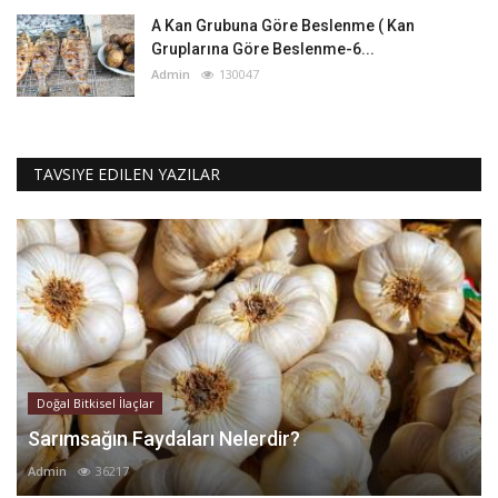
A Kan Grubuna Göre Beslenme ( Kan
Gruplarına Göre Beslenme-6...
Admin
130047
TAVSIYE EDILEN YAZILAR
Doğal Bitkisel İlaçlar
Sarımsağın Faydaları Nelerdir?
Admin
36217