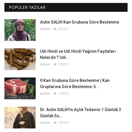
POPÜLER YAZILAR
Aidin SALİH Kan Grubuna Göre Beslenme
Admin
282247
Udi Hindi ve Udi Hindi Yağının Faydaları
Nelerdir? Udi...
Admin
278955
0 Kan Grubuna Göre Beslenme ( Kan
Gruplarına Göre Beslenme-5...
Admin
173033
Dr. Aidin SALİH'in Açlık Tedavisi 1 Günlük 3
Günlük Su...
Admin
140189