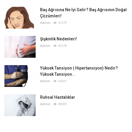
Baş Ağrısına Ne İyi Gelir? Baş Ağrısının Doğal
Çözümleri!
Admin
41679
Şişkinlik Nedenleri!
Admin
42518
Yüksek Tansiyon ( Hipertansiyon) Nedir?
Yüksek Tansiyon...
Admin
54661
Ruhsal Hastalıklar
Admin
49085